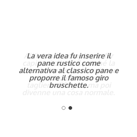
All’inizio fu complicato far
La vera idea fu inserire il
capire ai clienti il perché la
pane rustico come
alternativa al classico pane e
bruschetta veniva servita su
proporre il famoso giro
un piatto e non su un
tagliere di legno, ma poi
bruschette.
divenne una cosa normale.