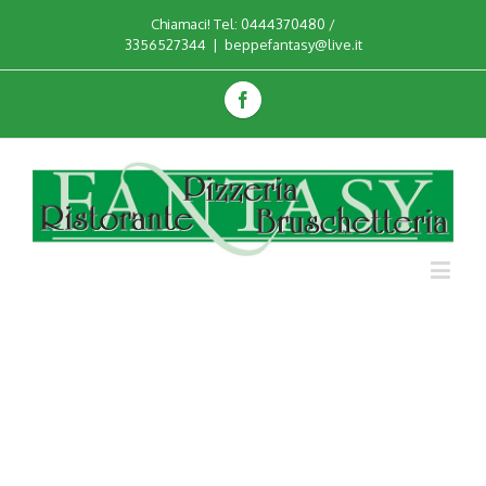
Chiamaci! Tel: 0444370480 /
3356527344
|
beppefantasy@live.it