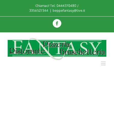
Chiamaci! Tel: 0444370480 /
3356527344
|
beppefantasy@live.it