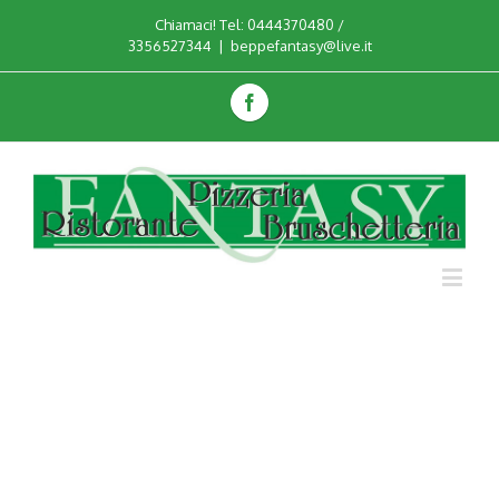
Chiamaci! Tel: 0444370480 /
3356527344
|
beppefantasy@live.it