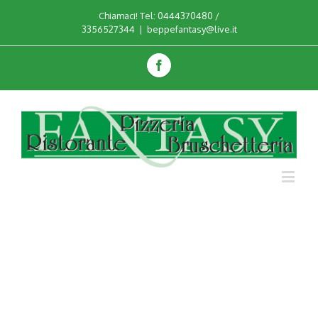
Chiamaci! Tel: 0444370480 /
3356527344
|
beppefantasy@live.it